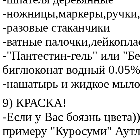
-ножницы,маркеры,ручки,
-разовые стаканчики
-ватные палочки,лейкопл
-"Пантестин-гель" или "Б
биглюконат водный 0.05%
-нашатырь и жидкое мыл
9) КРАСКА!
-Если у Вас боязнь цвета))
примеру "Куросуми" Аут